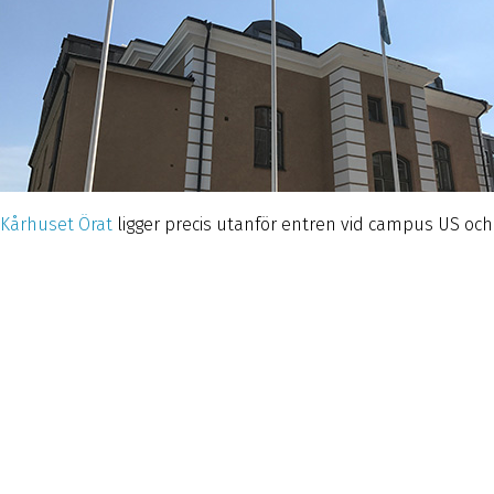
Kårhuset Örat
ligger precis utanför entren vid campus US och