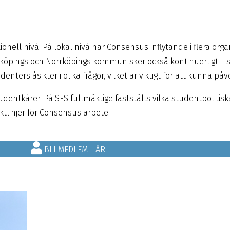
nell nivå. På lokal nivå har Consensus inflytande i flera org
nköpings och Norrköpings kommun sker också kontinuerligt. I 
ers åsikter i olika frågor, vilket är viktigt för att kunna p
dentkårer. På SFS fullmäktige fastställs vilka studentpolitisk
tlinjer för Consensus arbete.
BLI MEDLEM HÄR