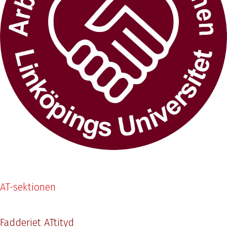
AT-sektionen
Fadderiet ATtityd