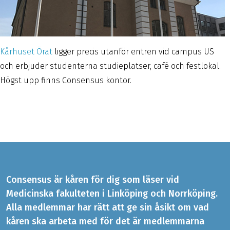
Kårhuset Örat
ligger precis utanför entren vid campus US
och erbjuder studenterna studieplatser, café och festlokal.
Högst upp finns Consensus kontor.
Consensus är kåren för dig som läser vid
Medicinska fakulteten i Linköping och Norrköping.
Alla medlemmar har rätt att ge sin åsikt om vad
kåren ska arbeta med för det är medlemmarna