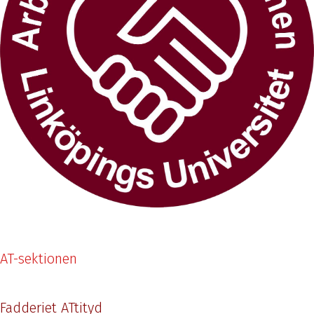
AT-sektionen
Fadderiet ATtityd