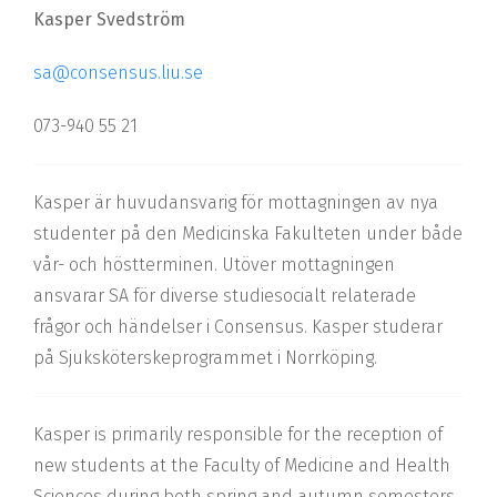
Kasper Svedström
sa@consensus.liu.se
073-940 55 21
Kasper är huvudansvarig för mottagningen av nya
studenter på den Medicinska Fakulteten under både
vår- och höstterminen. Utöver mottagningen
ansvarar SA för diverse studiesocialt relaterade
frågor och händelser i Consensus. Kasper studerar
på Sjuksköterskeprogrammet i Norrköping.
Kasper is primarily responsible for the reception of
new students at the Faculty of Medicine and Health
Sciences during both spring and autumn semesters.